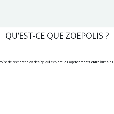
pie
Stages et formations
Nos projets
VIVANT FUT
QU’EST-CE QUE ZOEPOLIS ?
toire de recherche en design qui explore les agencements entre humains