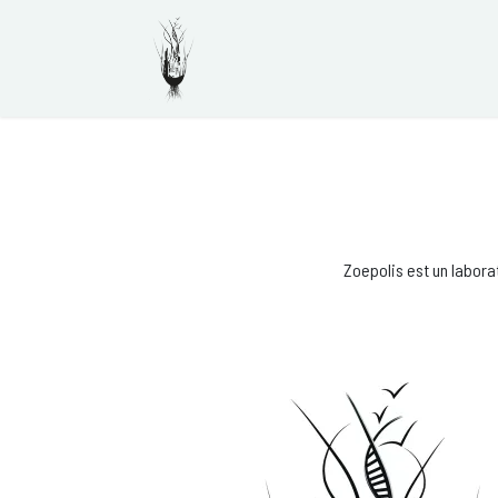
Se rendre au contenu
Accueil
Adhérer à Zoeto
Zoepolis est un labora