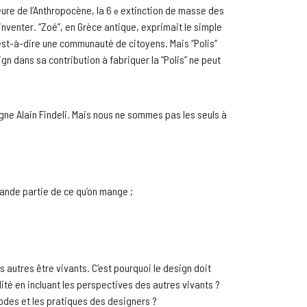
eure de l’Anthropocène, la 6
extinction de masse des
e
éinventer. “Zoé”, en Grèce antique, exprimait le simple
’est-à-dire une communauté de citoyens. Mais “Polis”
gn dans sa contribution à fabriquer la “Polis” ne peut
igne Alain Findeli. Mais nous ne sommes pas les seuls à
grande partie de ce qu’on mange ;
 autres être vivants. C’est pourquoi le design doit
ité en incluant les perspectives des autres vivants ?
des et les pratiques des designers ?