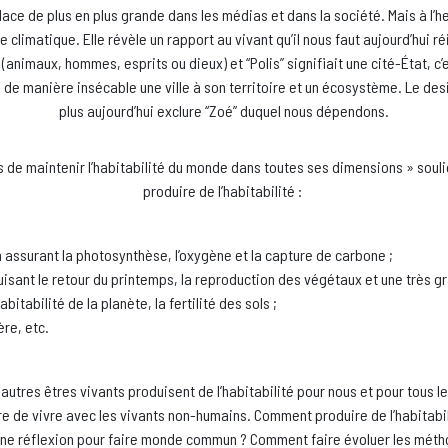
ace de plus en plus grande dans les médias et dans la société. Mais à l’h
climatique. Elle révèle un rapport au vivant qu’il nous faut aujourd’hui r
(animaux, hommes, esprits ou dieux) et “Polis” signifiait une cité-État, c
de manière insécable une ville à son territoire et un écosystème. Le desi
plus aujourd’hui exclure “Zoé” duquel nous dépendons.
ns de maintenir l’habitabilité du monde dans toutes ses dimensions » soul
produire de l’habitabilité :
 assurant la photosynthèse, l’oxygène et la capture de carbone ;
duisant le retour du printemps, la reproduction des végétaux et une très 
bitabilité de la planète, la fertilité des sols ;
ère, etc.
utres êtres vivants produisent de l’habitabilité pour nous et pour tous les
ère de vivre avec les vivants non-humains. Comment produire de l’habitabil
une réflexion pour faire monde commun ? Comment faire évoluer les métho