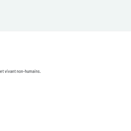
UR
Actualités
Qui sommes nous ?
Ressources
 et vivant non-humains.